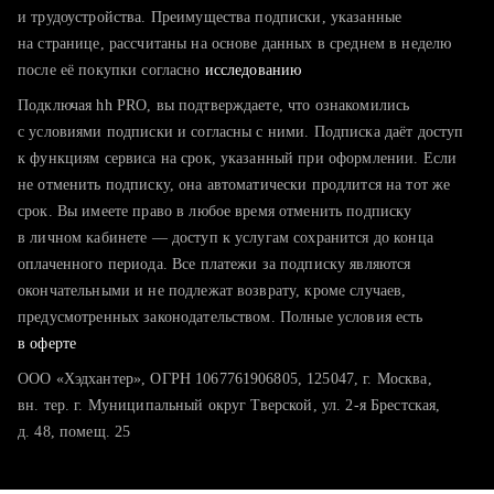
тратите много времени на поиск и вручную поднимаете
и трудоустройства. Преимущества подписки, указанные
резюме
на странице, рассчитаны на основе данных в среднем в неделю
после её покупки согласно
хотите сравнить себя с конкурентами и оценить шансы
исследованию
Подключая hh PRO, вы подтверждаете, что ознакомились
с условиями подписки и согласны с ними. Подписка даёт доступ
к функциям сервиса на срок, указанный при оформлении. Если
не отменить подписку, она автоматически продлится на тот же
срок. Вы имеете право в любое время отменить подписку
в личном кабинете — доступ к услугам сохранится до конца
оплаченного периода. Все платежи за подписку являются
окончательными и не подлежат возврату, кроме случаев,
предусмотренных законодательством. Полные условия есть
в оферте
ООО «Хэдхантер», ОГРН 1067761906805, 125047, г. Москва,
вн. тер. г. Муниципальный округ Тверской, ул. 2-я Брестская,
д. 48, помещ. 25