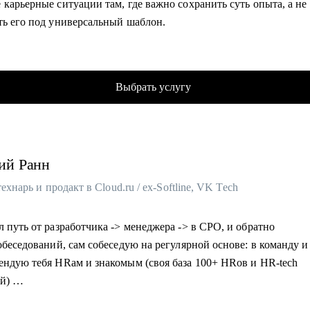
карьерные ситуации там, где важно сохранить суть опыта, а не
м продающее резюме и сопроводительное письмо.
ть его под универсальный шаблон.
лишком коротка для нелюбимой работы, записывайтесь!
 как выгодно продавать себя и увеличу твоё количество денег в 
товлю к собеседованиям.
«переводить» опыт клиента на понятный работодателю язык.
 в карьерном росте на текущем месте.
аю с клиентами из узкоспециализированных ниш, где универсал
влю индивидуальный план развития и карьерного трека.
Выбрать услугу
 не работают.
• Помогу войти в IT-менеджмент или веб-разработку с любого уровня.
ет в роли HR-бизнес-партнёра в российских и международных
ржка вас при увольнении или сокращении на работе.
ях-лидерах рынка.
ю профиль в LinkedIn и научу развивать его.
 карьерных консультаций от специалистов до топ-менеджмента.
товлю к IT конференциям и публичной деятельности для развит
ий
Ранн
вание и практика в области стратегического консультирования:
 бренда.
ка индивидуальных карьерных стратегий, в том числе при крос
 технарь и продакт в Cloud.ru / ex-Softline, VK Tech
нальных переходах.
гу помочь:
одила программами развития кадрового резерва и выстраивала с
 путь от разработчика -> менеджера -> в CPO, и обратно
ециалистам любого уровня (разработчикам, менеджерам проектов
ые траектории от входа в профессию до управленческого и топ-
обеседований, сам собеседую на регулярной основе: в команду и
кам и другим), стремящимся улучшить карьеру и увеличить кол
ендую тебя HRам и знакомым (своя база 100+ HRов и HR-tech
омогу:
ий)
 желающим войти в IT с нуля или сменить профессию.
ть и усилить ключевую экспертизу с учётом требований рынка.
облачном провайдере, в облаках 8+ лет
то ищет наставника и ментора по рабочим вопросам.
улировать карьерную цель и выстроить логику следующего шаг