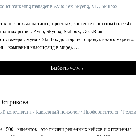
roduct marketing manager в Avito / ex-Skyeng, VK, Skillbox
т в fullstack-маркетинге, проектах, контенте с опытом более 4х л
аниях рынка: Avito, Skyeng, Skillbox, GeekBrains.
от стажера-джуна в Skillbox до старшего продуктового маркетол
оп-1 компания-классифайд в мире).
оил себе мощный карьерный трек, прошел сотни собеседований,
о десятков тестовых заданий.
Выбрать услугу
llbox запускал вебинары/марафоны/интенсивы в направлениях
нг, Бизнес, GameDev и Мультимедиа. Сотрудничал с десятками
ми, работал с бюджетами от нескольких сотен тысяч, разрабаты
ы и выстраивал взаимодействие между командами.
Острикова
eng лидировал направление вебинарных проектов, руководил ко
неджеров. Запустил проекты с Иреной Понарошку, Борисом
овым, Аязом Шабутдиновым, Оксаной Самойловой, Георгием
евым.
е 1500+ клиентов - это тысячи решенных кейсов и отточенная
o отвечаю за внутренние промоинструменты, affiliate и referral