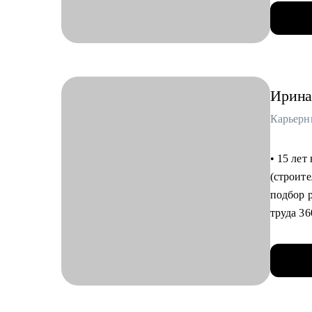
• Техни
• Всем, 
• Подго
• Прода
• Подго
• Треке
процеду
• Препод
• Отраб
• Наста
• Сопро
Ирин
• Состо
адаптир
• Испол
сторон.
• Более 
• Инвест
• 15 лет
Кому мо
инвесто
(строит
Руковод
• Честны
подбор 
• Промы
• Френдл
труда 36
• Нефтег
всё :)
• 7 лет 
• Строи
выступа
• Товар
С чем п
публиков
• Логис
• Расска
• Более 
• Экспл
• Провед
уровней 
• Управ