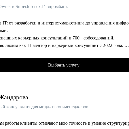
кто точно понимает, что хочет попасть в Digital-маркетинг и PM
Owner в SuperJob / ex-Газпромбанк
акие бывают направления, с чего можно начать, в какую сторону
гу помочь:
я.
мочь руководителям и специалистам различных направлений:
 в IT: от разработки и интернет-маркетинга до управления циф
жи, сопровождение продаж
ами.
истративный персонал
успешных карьерных консультаций и 700+ собеседований.
трия красоты, фитнес
ю людям как IT ментор и карьерный консультант с 2022 года.
изация мероприятий
сь приглашенным экспертом HR клуба "Осознанная Карьера".
м, гостеприимство
ник "Карьерной прожарки"
Выбрать услугу
ки, тендеры
 масштабных IT-конференций (Holy JS, Team Lead Conf, ProIT Fe
тика, ВЭД
дор Product Camp Москва.
тинг, PR
еподаватель школы программирования Elbrus Bootcamp.
ование
дние 4 года работал над улучшением инвестиционных продукто
Жандарова
лтерия
банка и в развитии HR Tech проектов для российского рынка.
логия
уникальный опыт управления командами и цифровыми продук
ый консультант для мидл- и топ-менеджеров
тика
о владею языком разработки, маркетинга и бизнеса.
ам работы клиенты отмечают мою точность и умение структури
омогу: