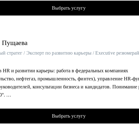
ческий менеджер, 7+ лет, бывший разработчик
кто хочет выступать на IT-конференциях (любого уровня).
товить резюме и сопроводительное письмо под конкретную цель
Выбрать услугу
кт-менеджмент, 8+ опыта
товить к интервью и внутренним конкурсам, включая оценочны
р и ментор стартапов ФРИИ, 4+ года
ры.
аватель geekbrains, 3 курса
отать самопрезентацию, сложные вопросы и переговорную поз
вник продакт-менеджеров, 5+ лет
водить переход между государственным и коммерческим сектор
а
Пущаева
ю в программном комитете 5 конференций, 10+ выступлений в 
овать позиционирование и аргументацию с учётом специфики о
ьзую ИИ в работе (15+ нейросеток)
100+ консультаций за 2,5+ года для B2C, B2B и B2G заказчиков.
ор в венчурном фонде, состою в 2х акселераторах, команда из 4
 в HR и развитии карьеры: работа в федеральных компаниях
гу помочь
ров, помогаю стартапам найти инвестиции, а инвесторам - стар
ельство, нефтегаз, промышленность, финтех), управление HR-фу
ителям и экспертам из отраслей и функциональных направлени
й средний NPS 4.8 у моих консультаций, пока еще никто не пож
руководителей, консультации бизнеса и кандидатов. Понимание
шленность и производство
и тип, который будет говорить с тобой как с другом, а не вот эт
0°.
аз и энергетика
в роли эксперта и партнера hh.ru: провела тысячи карьерных разб
тельство и девелопмент
ла на вебинарах и прямых эфирах на аудиторию свыше 5000 чел
ы повседневного спроса (FMCG) и дистрибуция
омогу:
Выбрать услугу
алась в hh.ru, РБК-Про, kp.ru и других СМИ.
тика, закупки, управление цепями поставок
жу, как определиться с профессией в ИТ, как войти в Big IT
7 000 часов консультаций и 4 500 резюме для специалистов всех
уатация недвижимости и АХО
у аудит твоего резюме с интервью, определю твою стратегию п
(от junior до С-level).
ление персоналом