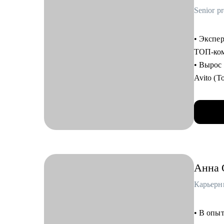
Senior p
• Экспер
ТОП-комп
• Вырос 
Avito (Т
• Выстр
нескольк
• В Ski
Маркети
эксперта
процесс
Анна
• В Sky
из 5 ме
Белозер
Соловь
• В опыт
• В Avit