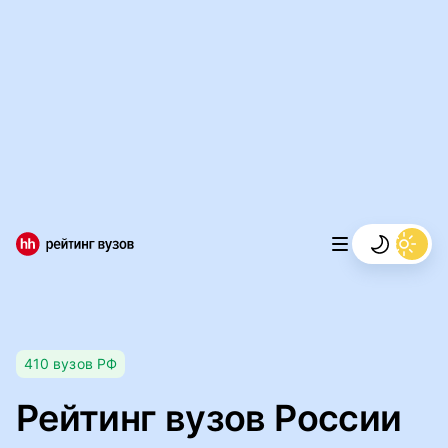
Мы используем файлы cookie, чтобы обеспечивать
правильную работу нашего веб-сайта и анализировать
сетевой трафик.
Правила использования файлов cookie
Мы используем файлы cookie.
Правила использования
файлов cookie
Понятно
410
вузов
РФ
Рейтинг вузов России