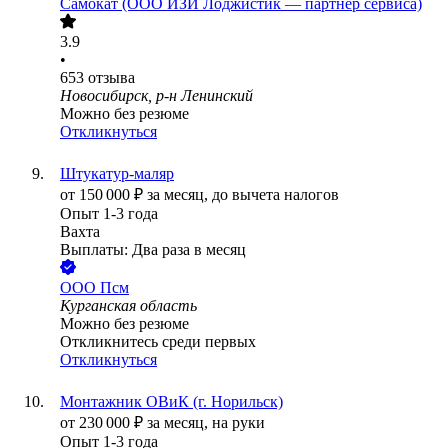
Самокат (ООО ИЗИ Лоджистик — партнер сервиса)
3.9
•
653
отзыва
Новосибирск, р-н Ленинский
Можно без резюме
Откликнуться
Штукатур-маляр
от
150 000
₽
за месяц,
до вычета налогов
Опыт 1-3 года
Вахта
Выплаты: Два раза в месяц
ООО
Псм
Курганская область
Можно без резюме
Откликнитесь среди первых
Откликнуться
Монтажник ОВиК (г. Норильск)
от
230 000
₽
за месяц,
на руки
Опыт 1-3 года