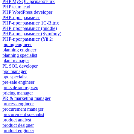
PHP MySQL-разработчик
PHP team lead
PHP WordPress developer
PHP-программист
PHP-программист 1C-Bitrix
PHP-программист (middle)
PHP-программист (Symfony)
PHP-программист (Yii 2)
piping engineer
planning engineer
planning specialist
plant manager
PL SQL developer
ppc manager
ppc specialist
pre-sale engineer
pre-sale менеджер
pricing manager
PR & marketing manager
process engineer
procurement manager
procurement specialist
product analyst
product designer
product engineer