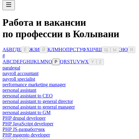
Работа и вакансии
по профессии в Колывани
А
Б
В
Г
Д
Е
Ж
З
И
К
Л
М
Н
О
П
Р
С
Т
У
Ф
Х
Ц
Ч
Ш
Э
Ю
Ё
Й
Щ
Ы
Я
#
A
B
C
D
E
F
G
H
I
J
K
L
M
N
O
Q
R
S
T
U
V
W
X
P
Y
Z
paralegal
payroll accountant
payroll specialist
performance marketing manager
personal assistant
personal assistant to CEO
personal assistant to general director
personal assistant to general manager
personal assistant to GM
PHP drupal developer
PHP JavaScript developer
PHP JS-разработчик
PHP magento developer