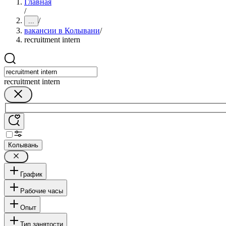
Главная
/
/
...
вакансии в Колывани
/
recruitment intern
recruitment intern
Колывань
График
Рабочие часы
Опыт
Тип занятости