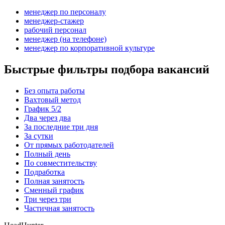
менеджер по персоналу
менеджер-стажер
рабочий персонал
менеджер (на телефоне)
менеджер по корпоративной культуре
Быстрые фильтры подбора вакансий
Без опыта работы
Вахтовый метод
График 5/2
Два через два
За последние три дня
За сутки
От прямых работодателей
Полный день
По совместительству
Подработка
Полная занятость
Сменный график
Три через три
Частичная занятость